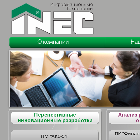
Перспективные
Анализ 
инновационные разработки
о
ПК "Финан
ПМ "АКС-51"