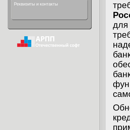
тр
Реквизиты и контакты
Рос
дл
тр
над
бан
обе
бан
фу
сам
Об
кр
пр