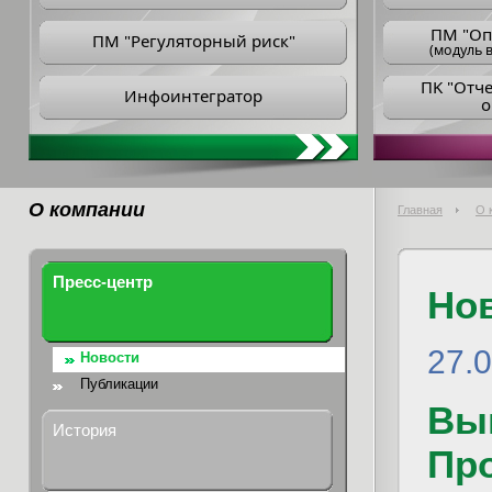
ПM "Оп
ПМ "Регуляторный риск"
(модуль в
ПK "Отч
Инфоинтегратор
о
О компании
Главная
О 
Пресс-центр
Но
27.
Новости
Публикации
Вы
История
Пр