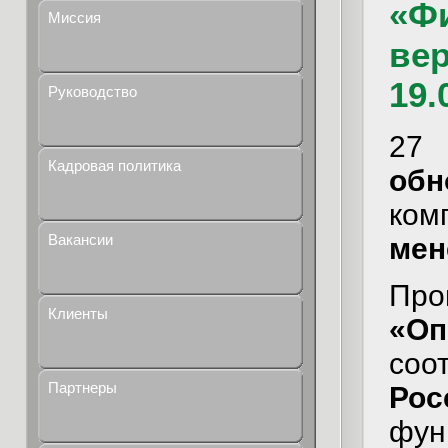
«Ф
Миссия
вер
19.
Руководство
27 
Кадровая политика
обн
ко
Вакансии
мен
П
Клиенты
«Оп
соо
Партнеры
Ро
фу