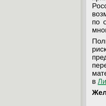
Рос
воз
по 
мно
Пол
ри
пре
пер
мат
в
Ли
Жел