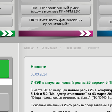
ПM "Операционный риск"
"
(модуль в составе ПК «ФРМ 3.3»)
ПK "Отчетность финансовых
П
организаций"
Главная
О компании
Пресс-центр
Новости
Новости
03.03.2014
ИНЭК выпустил новый релиз 26 версии 5 
3 марта 2014г. выпущен
новый релиз 26 в конфигур
5.1.Ф и 5.2 "Менеджер отчетности" от 03 марта 201
"Общая финансовая отчетность банка" (ПК "ОФО-Бан
Основные изменения
26-го релиза
представлены в 