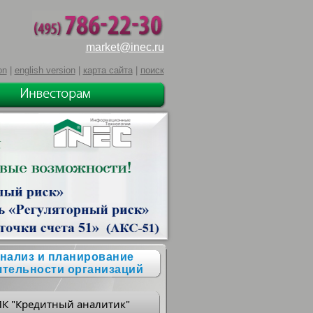
market@inec.ru
on
|
english version
|
карта сайта
|
поиск
нализ и планирование
ятельности организаций
ПК "Кредитный аналитик"