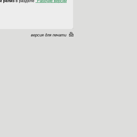
-й релиз
в разделе
"Рабочие версии
версия для печати