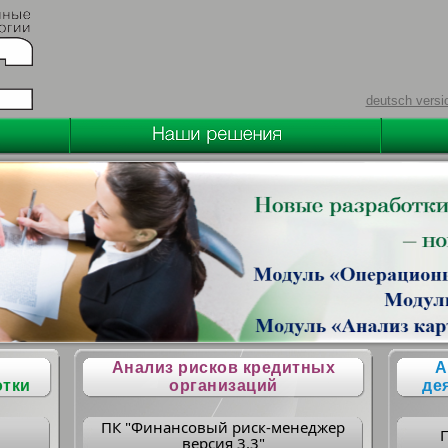
deutsch versi
Анализ рисков кредитных
А
отки
организаций
де
ПК "Финансовый риск-менеджер
версия 3.3"