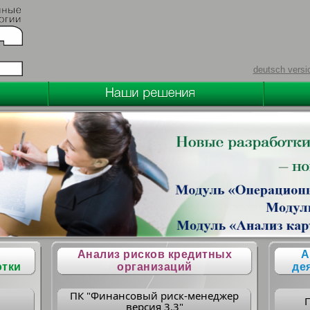
deutsch versi
Анализ рисков кредитных
А
отки
организаций
де
ПК "Финансовый риск-менеджер
версия 3.3"