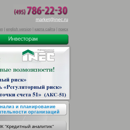
market@inec.ru
on
|
english version
|
карта сайта
|
поиск
нализ и планирование
ятельности организаций
ПК "Кредитный аналитик"