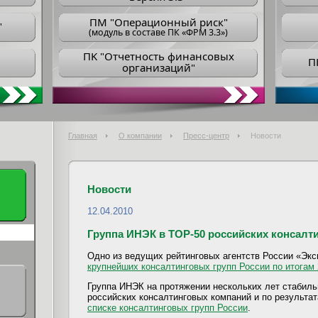
ПM "Операционный риск"
"
(модуль в составе ПК «ФРМ 3.3»)
ПK "Отчетность финансовых
П
организаций"
Главная
О компании
Пресс-центр
Новости
Новости
12.04.2010
Группа ИНЭК в TOP-50 российских консалт
Одно из ведущих рейтинговых агентств России «Экс
крупнейших консалтинговых групп России по итогам 
Группа ИНЭК на протяжении нескольких лет стабил
российских консалтинговых компаний и по результа
списке
консалтинговых групп России
.