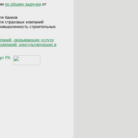
ром
по объему выручки
от
ля банков
ля страховых компаний
промышленность строительных
мпаний, оказывающих услуги
 компаний, консультирующих в