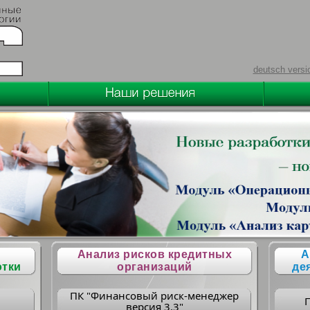
deutsch versi
Анализ рисков кредитных
А
отки
организаций
де
ПК "Финансовый риск-менеджер
версия 3.3"