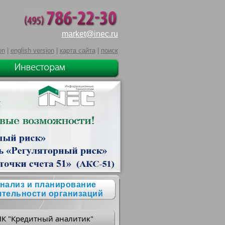
market@inec.ru
on
|
english version
|
карта сайта
|
поиск
нализ и планирование
ятельности организаций
ПК "Кредитный аналитик"