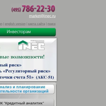
market@inec.ru
on
|
english version
|
карта сайта
|
поиск
нализ и планирование
ятельности организаций
ПК "Кредитный аналитик"