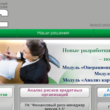
deutsch versi
Анализ рисков кредитных
А
отки
организаций
де
ПК "Финансовый риск-менеджер
версия 3.3"