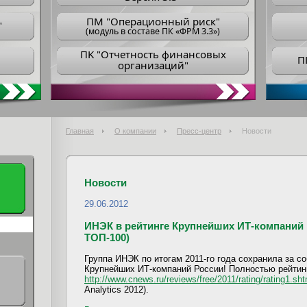
ПM "Операционный риск"
"
(модуль в составе ПК «ФРМ 3.3»)
ПK "Отчетность финансовых
П
организаций"
Главная
О компании
Пресс-центр
Новости
Новости
29.06.2012
ИНЭК в рейтинге Крупнейших ИТ-компаний 
ТОП-100)
Группа ИНЭК по итогам 2011-го года сохранила за со
Крупнейших ИТ-компаний России! Полностью рейтин
http://www.cnews.ru/reviews/free/2011/rating/rating1.sht
Analytics 2012).