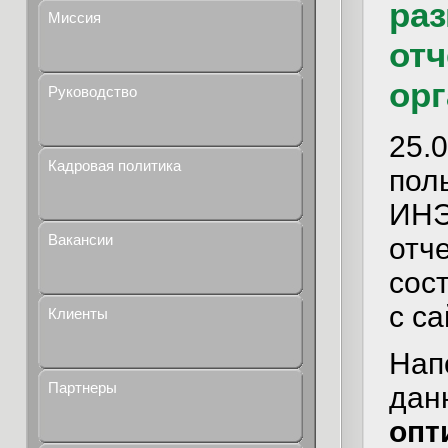
ра
Миссия
отч
орг
Руководство
25
Кадровая политика
пол
ИНЭ
Вакансии
отч
сос
с са
Клиенты
Нап
Партнеры
да
опт