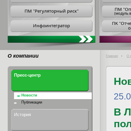
ПM "Оп
ПМ "Регуляторный риск"
(модуль в
ПK "Отч
Инфоинтегратор
о
О компании
Главная
О 
Пресс-центр
Но
25.
Новости
Публикации
В 
История
пол