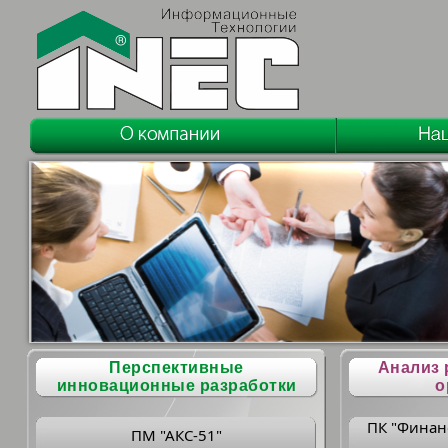
Перспективные
Анализ 
инновационные разработки
о
ПК "Финан
ПМ "АКС-51"