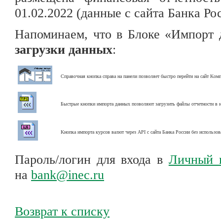
01.02.2022 (данные с сайта Банка Ро
Напоминаем, что в Блоке «Импорт
загрузки данных
:
Справочная кнопка справа на панели позволяет быстро перейти
на сайт
Kомп
Быстрые кнопки импорта данных позволяют загрузить файлы отчетности
в 
Kнопка импорта курсов валют через API с сайта Банка России
без использов
Пароль/логин для входа в
Личный 
на
bank@inec.ru
Возврат к списку