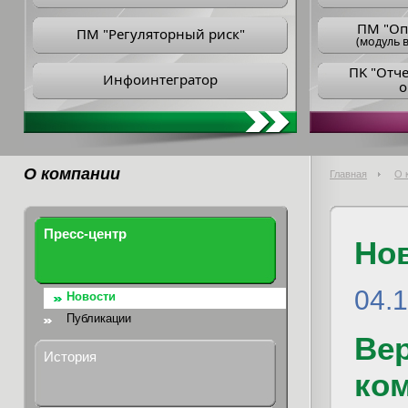
ПM "Оп
ПМ "Регуляторный риск"
(модуль в
ПK "Отч
Инфоинтегратор
о
О компании
Главная
О 
Пресс-центр
Но
04.1
Новости
Публикации
Ве
История
ко