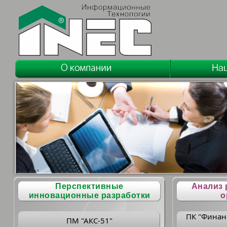
Перспективные
Анализ 
инновационные разработки
о
ПК "Финан
ПМ "АКС-51"