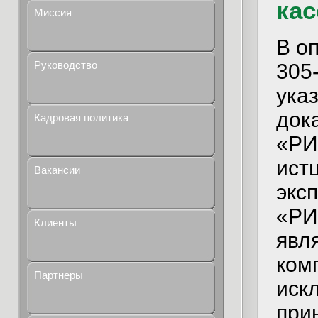
ка
Миссия
В о
Руководство
305
ука
док
Кадровая политика
«РИ
ист
Вакансии
экс
«РИ
Клиенты
явл
ком
Партнеры
иск
при