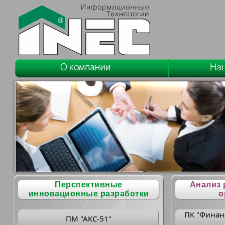
Перспективные
Анализ 
инновационные разработки
о
ПК "Финан
ПМ "АКС-51"