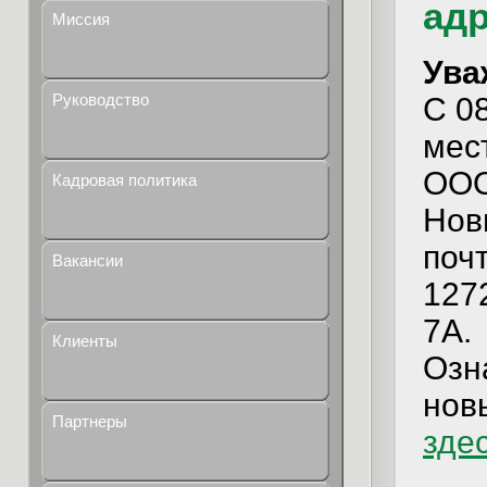
ад
Миссия
Ува
Руководство
С 0
мес
ООО
Кадровая политика
Нов
поч
Вакансии
1272
7А.
Клиенты
Озн
нов
Партнеры
зде