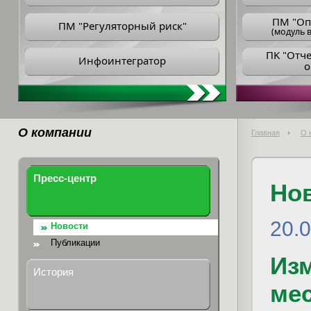
ПM "Оп
ПМ "Регуляторный риск"
(модуль в
ПK "Отч
Инфоинтегратор
о
О компании
Главная
О 
Пресс-центр
Но
20.
Новости
Публикации
Из
История
ме