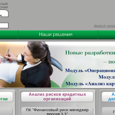
deutsch versi
Анализ рисков кредитных
А
отки
организаций
де
ПК "Финансовый риск-менеджер
версия 3.3"