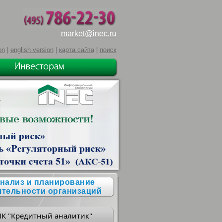
market@inec.ru
on
|
english version
|
карта сайта
|
поиск
нализ и планирование
ятельности организаций
ПК "Кредитный аналитик"