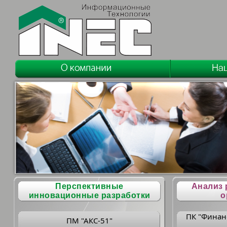
Перспективные
Анализ 
инновационные разработки
о
ПК "Финан
ПМ "АКС-51"