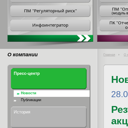
ПM "Оп
ПМ "Регуляторный риск"
(модуль в
ПK "Отч
Инфоинтегратор
о
О компании
Главная
О 
Пресс-центр
Но
28.
Новости
Публикации
Ре
История
ак