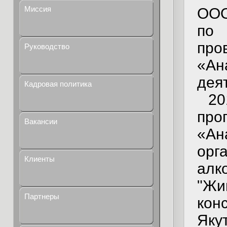
Миссия
ООО
по 
пр
Руководство
«А
дея
Кадровая политика
20
пр
Вакансии
«А
орг
Клиенты
алк
"Жи
Партнеры
кон
Яку