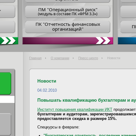
ПM "Операционный риск"
"
(модуль в составе ПК «ФРМ 3.3»)
ПK "Отчетность финансовых
П
организаций"
Главная
О компании
Пресс-центр
Новости
Новости
04.02.2010
Повышать квалификацию бухгалтерам и а
Институт повышения квалификации ИКТ
продолжает
бухгалтерам и аудиторам, зарегистрировавшимс
предоставляется скидка в размере 15%.
Спецкурсы в феврале:
"Бухгалтерская отчетность, последние измен