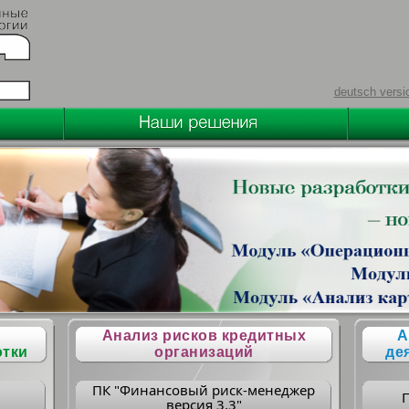
deutsch versi
Анализ рисков кредитных
А
отки
организаций
де
ПК "Финансовый риск-менеджер
версия 3.3"