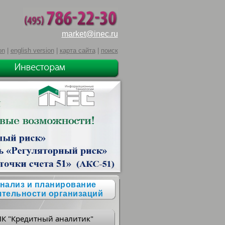
market@inec.ru
on
|
english version
|
карта сайта
|
поиск
нализ и планирование
ятельности организаций
ПК "Кредитный аналитик"