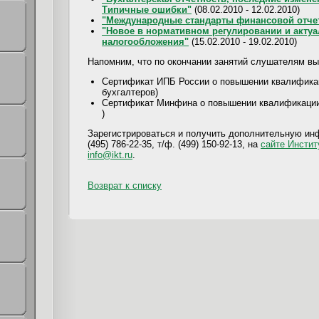
Типичные ошибки"
(08.02.2010 - 12.02.2010)
"Международные стандарты финансовой отче
"Новое в нормативном регулировании и акту
налогообложения"
(15.02.2010 - 19.02.2010)
Напомним, что по окончании занятий слушателям 
Сертификат ИПБ России о повышении квалификац
бухгалтеров)
Сертификат Минфина о повышении квалификации 
)
Зарегистрироваться и получить дополнительную и
(495) 786-22-35, т/ф. (499) 150-92-13, на
сайте Инстит
info@ikt.ru
.
Возврат к списку