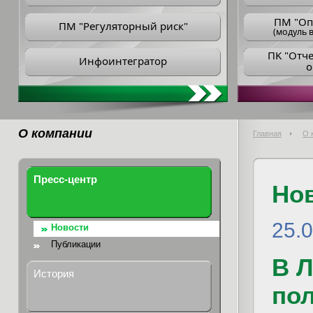
ПM "Оп
ПМ "Регуляторный риск"
(модуль в
ПK "Отч
Инфоинтегратор
о
О компании
Главная
О 
Пресс-центр
Но
25.
Новости
Публикации
В 
История
пол