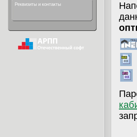
Нап
Реквизиты и контакты
дан
опт
Пар
каб
зап