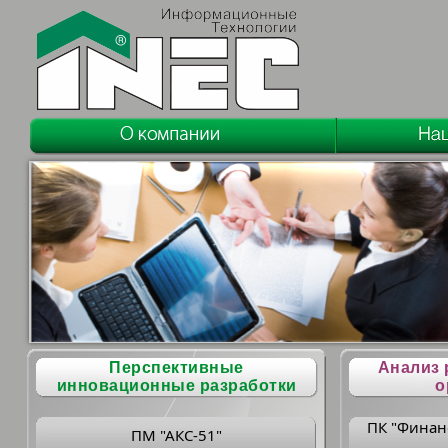
Перспективные
Анализ 
инновационные разработки
о
ПК "Финан
ПМ "АКС-51"