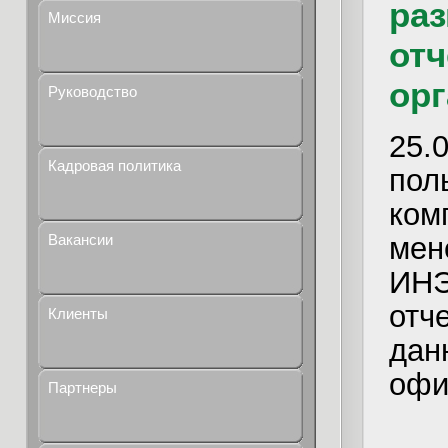
ра
Миссия
отч
орг
Руководство
25.
Кадровая политика
по
ко
мен
Вакансии
ИНЭ
отч
Клиенты
да
офи
Партнеры