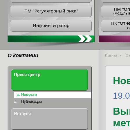
ПM "Оп
ПМ "Регуляторный риск"
(модуль в
ПK "Отч
Инфоинтегратор
о
О компании
Главная
О 
Пресс-центр
Но
19.0
Новости
Публикации
Вы
История
ме