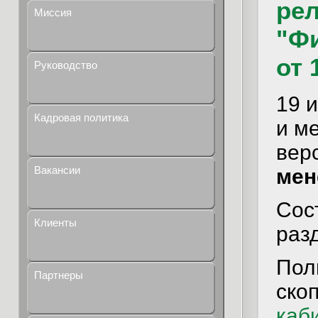
рел
Миссия
"Ф
от 
Руководство
19 
Кадровая политика
и м
вер
Вакансии
мен
Сос
Клиенты
раз
Пол
Партнеры
ско
каб