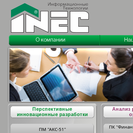
Перспективные
Анализ 
инновационные разработки
о
ПК "Финан
ПМ "АКС-51"