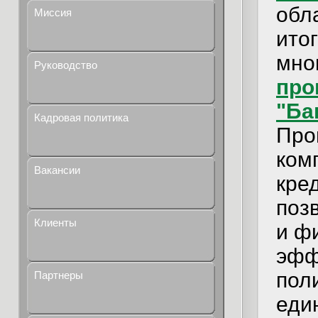
обл
Миссия
ито
мно
Руководство
про
"Ба
Кадровая политика
Про
ком
Вакансии
кре
позв
Клиенты
и ф
эфф
пол
Партнеры
еди