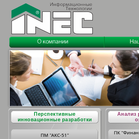
Перспективные
Анализ 
инновационные разработки
о
ПК "Финан
ПМ "АКС-51"