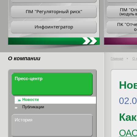
ПM "Оп
ПМ "Регуляторный риск"
(модуль в
ПK "Отч
Инфоинтегратор
о
О компании
Главная
О 
Пресс-центр
Но
02.
Новости
Публикации
Как
История
ОАО