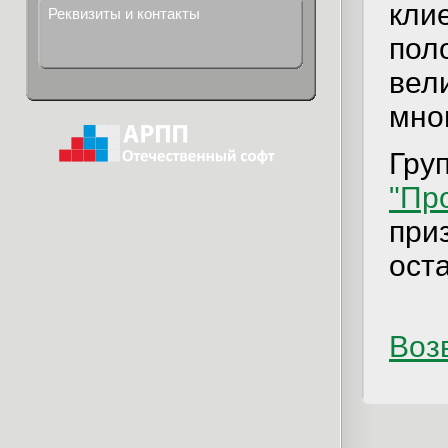
кли
Реквизиты и контакты
пол
вел
мно
Гру
"Пр
при
ост
Возв