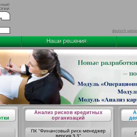
deutsch versi
Анализ рисков кредитных
А
отки
организаций
де
ПК "Финансовый риск-менеджер
версия 3.3"