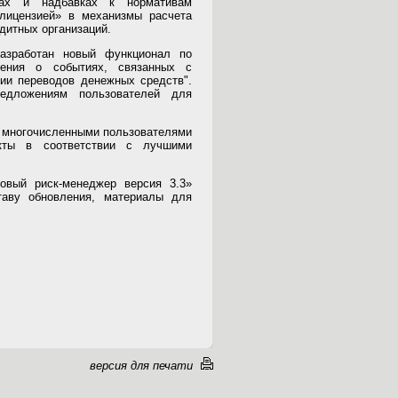
ах и надбавках к нормативам
 лицензией» в механизмы расчета
дитных организаций.
азработан новый функционал по
ения о событиях, связанных с
и переводов денежных средств".
едложениям пользователей для
с многочисленными пользователями
кты в соответствии с лучшими
овый риск-менеджер версия 3.3»
таву обновления, материалы для
версия для печати