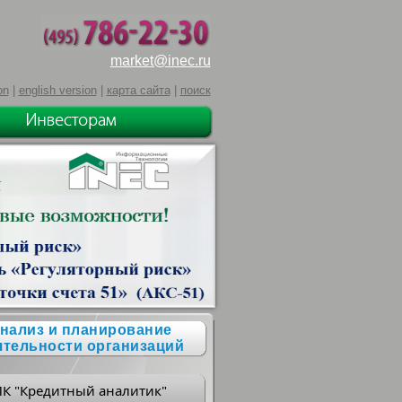
market@inec.ru
on
|
english version
|
карта сайта
|
поиск
нализ и планирование
ятельности организаций
ПК "Кредитный аналитик"