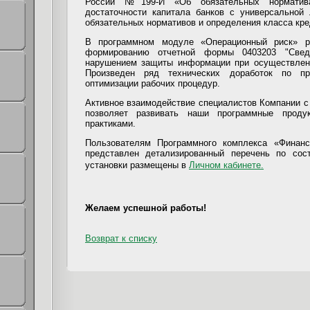
России №199-И «Об обязательных норматив
достаточности капитала банков с универсальной
обязательных нормативов и определения класса кре
В программном модуле «Операционный риск» р
формированию отчетной формы 0403203 "Свед
нарушением защиты информации при осуществлени
Произведен ряд технических доработок по пр
оптимизации рабочих процедур.
Активное взаимодействие специалистов Компании 
позволяет развивать наши программные проду
практиками.
Пользователям Программного комплекса «Финанс
представлен детализированный перечень по сос
установки размещены в
Личном кабинете.
Желаем успешной работы!
Возврат к списку