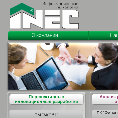
Перспективные
Анализ 
инновационные разработки
о
ПК "Финан
ПМ "АКС-51"