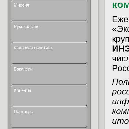
ко
Миссия
Еже
Руководство
«Эк
кру
ИН
Кадровая политика
чис
Рос
Вакансии
Пол
рос
Клиенты
инф
ком
Партнеры
ито