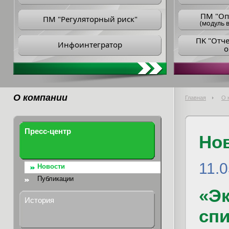
ПM "Оп
ПМ "Регуляторный риск"
(модуль в
ПK "Отч
Инфоинтегратор
о
О компании
Главная
О 
Пресс-центр
Но
11.
Новости
Публикации
«Эк
История
спи