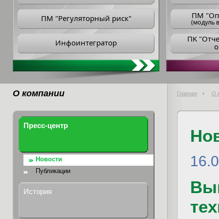
ПM "Оп
ПМ "Регуляторный риск"
(модуль в
ПK "Отч
Инфоинтегратор
о
О компании
Главная
О 
Пресс-центр
Но
16.0
Новости
Публикации
Вы
История
те