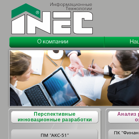
Перспективные
Анализ 
инновационные разработки
о
ПК "Финан
ПМ "АКС-51"