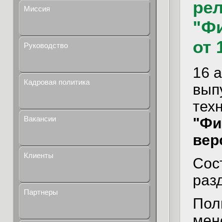
рел
Миссия
"Ф
от 
Руководство
16 а
Кадровая политика
вып
тех
Вакансии
"Фи
вер
Клиенты
Сос
раз
Партнеры
Пол
мен