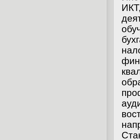
ИКТ
дея
обу
бухг
нал
фин
ква
обр
про
ауд
вос
нап
Ста