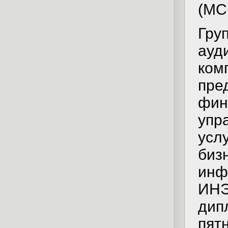
(МС
Гру
ауд
ком
пре
фин
упр
усл
биз
инф
ИНЭ
дип
пят