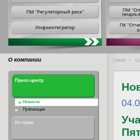
ПM "Оп
ПМ "Регуляторный риск"
(модуль в
ПK "Отч
Инфоинтегратор
о
О компании
Главная
О 
Пресс-центр
Но
04.
Новости
Публикации
Уч
История
Пя