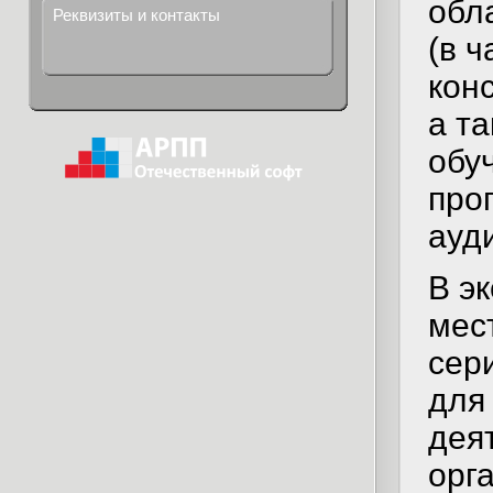
обл
Реквизиты и контакты
(в 
кон
а та
обу
про
ауд
В э
мес
се
для
дея
орг