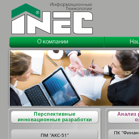
Перспективные
Анализ 
инновационные разработки
о
ПК "Финан
ПМ "АКС-51"