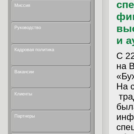
сп
Миссия
фи
выс
Руководство
и а
Кадровая политика
С 2
на 
Вакансии
«Бух
На
Клиенты
тра
был
инф
Партнеры
спе