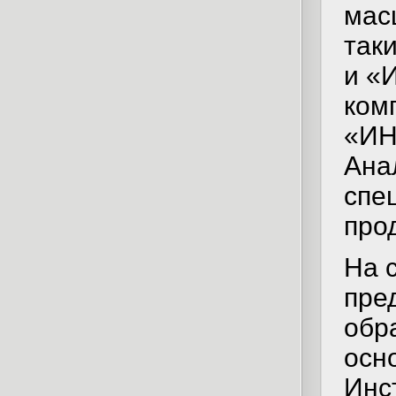
мас
так
и «
ком
«ИН
Ана
спе
про
На 
пре
обр
осн
Инс