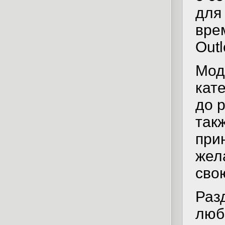
для
вре
Out
Мод
кат
до 
так
при
жел
сво
Раз
люб