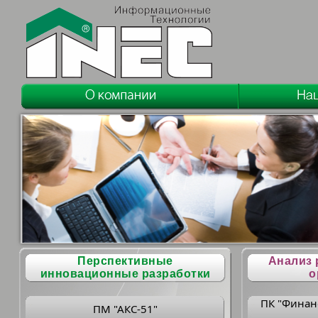
Перспективные
Анализ 
инновационные разработки
о
ПК "Финан
ПМ "АКС-51"