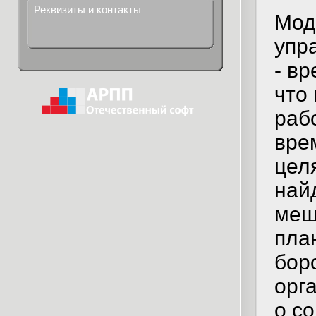
Реквизиты и контакты
Мод
упр
- в
что
раб
вре
цел
най
меш
пла
бор
орг
о с