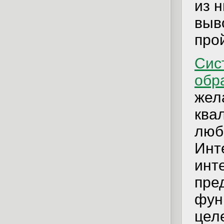
из 
выв
про
Сис
обр
жел
ква
люб
Инт
инт
пре
фун
цел