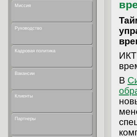
вр
Миссия
Тай
Руководство
упр
вре
Кадровая политика
ИКТ
вре
Вакансии
В
С
обр
Клиенты
нов
мен
Партнеры
спе
ком