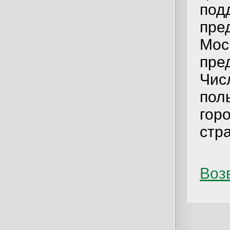
под
пре
Мос
пре
Чис
пол
гор
стр
Возв