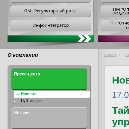
ПM "Оп
ПМ "Регуляторный риск"
(модуль в
ПK "Отч
Инфоинтегратор
о
О компании
Главная
О 
Пресс-центр
Но
17.
Новости
Публикации
Та
История
уп