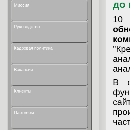
до 
Миссия
10 
Руководство
об
ком
"Кр
Кадровая политика
ан
ана
Вакансии
В о
фун
Клиенты
сай
про
Партнеры
час