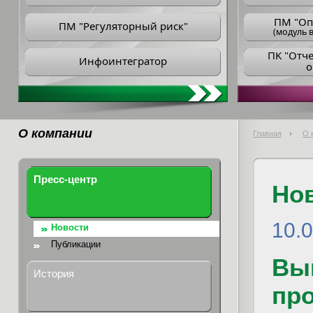
ПM "Оп
ПМ "Регуляторный риск"
(модуль в
ПK "Отч
Инфоинтегратор
о
О компании
Главная
О 
Пресс-центр
Но
10.
Новости
Публикации
Вы
История
пр