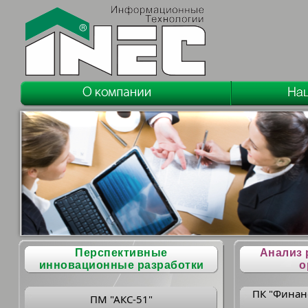
Перспективные
Анализ 
инновационные разработки
о
ПК "Финан
ПМ "АКС-51"