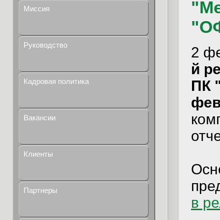
"Ме
Миссия
"О
Руководство
2 ф
й ре
Кадровая политика
ПК 
фев
ком
Вакансии
отч
Клиенты
Осн
пре
Партнеры
в р