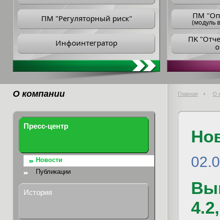
ПM "Оп
ПМ "Регуляторный риск"
(модуль в
ПK "Отч
Инфоинтегратор
о
О компании
Главная
О 
Пресс-центр
Но
02.
Новости
Публикации
Вы
История
4.2