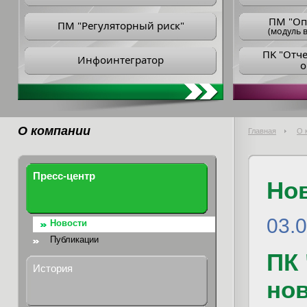
ПM "Оп
ПМ "Регуляторный риск"
(модуль в
ПK "Отч
Инфоинтегратор
о
О компании
Главная
О 
Пресс-центр
Но
03.
Новости
Публикации
ПК 
История
но