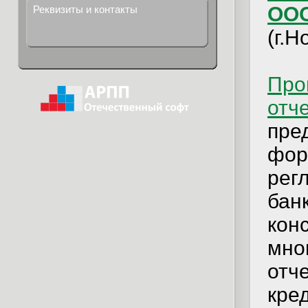
ООО
Реквизиты и контакты
(г.Н
Про
отч
пре
фор
рег
банк
кон
мно
отч
кре