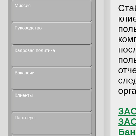
Миссия
Ста
кли
пол
Руководство
ком
пос
Кадровая политика
пол
отч
Вакансии
сле
орг
Клиенты
ЗАО
Партнеры
ЗАО
Бан