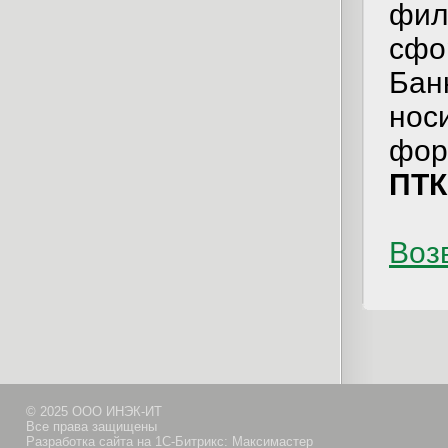
фил
сфо
Бан
носи
фор
ПТК
Возв
© 2025 ООО ИНЭК-ИТ
Все права защищены
Разработка сайта на 1С-Битрикс: Максимастер