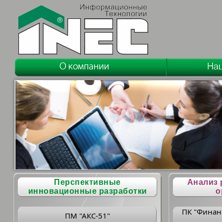
Перспективные
Анализ 
инновационные разработки
о
ПК "Финан
ПМ "АКС-51"