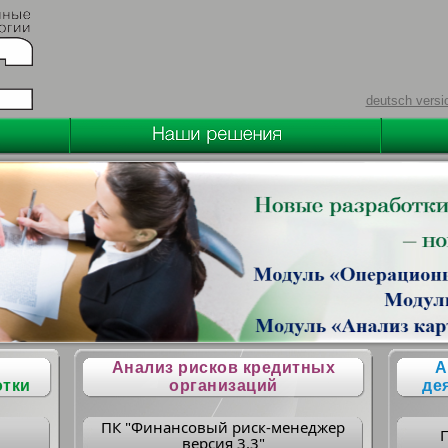
deutsch versi
Анализ рисков кредитных
А
отки
организаций
де
ПК "Финансовый риск-менеджер
версия 3.3"