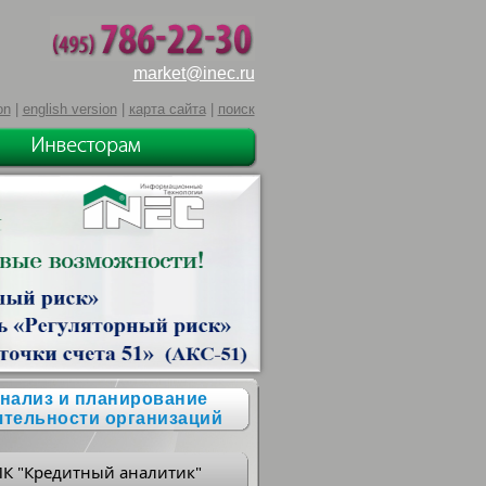
market@inec.ru
on
|
english version
|
карта сайта
|
поиск
нализ и планирование
ятельности организаций
ПК "Кредитный аналитик"