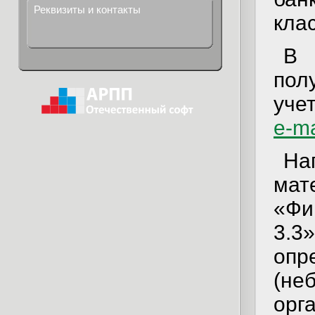
Реквизиты и контакты
клас
В 
пол
уче
e-ma
На
мат
«Фи
3.
оп
(н
орг