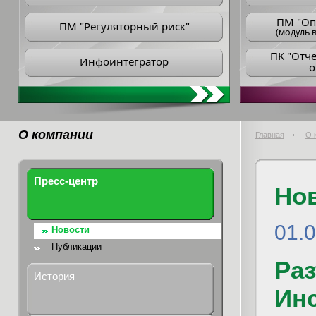
ПM "Оп
ПМ "Регуляторный риск"
(модуль в
ПK "Отч
Инфоинтегратор
о
О компании
Главная
О 
Пресс-центр
Но
01.0
Новости
Публикации
Раз
История
Инс