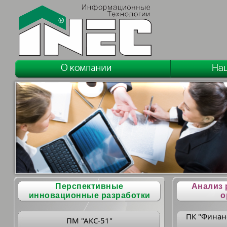
Перспективные
Анализ 
инновационные разработки
о
ПК "Финан
ПМ "АКС-51"