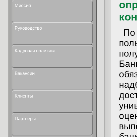
опр
Миссия
кон
Руководство
По
пол
Кадровая политика
пол
Ба
об
Вакансии
на
дос
Клиенты
уни
оце
Партнеры
вып
бан