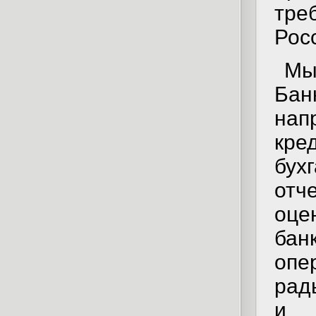
тре
Рос
Мы
Ба
на
кре
бух
отч
оце
ба
опе
рад
и 