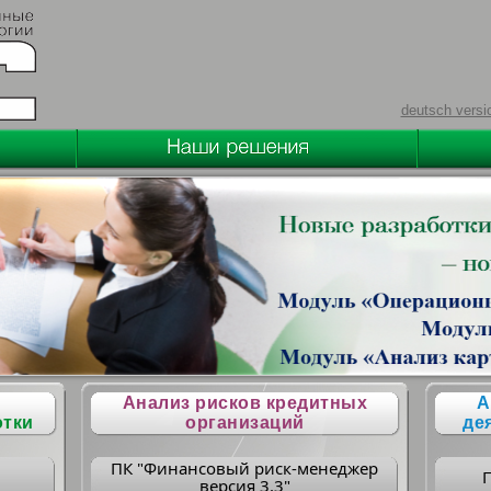
deutsch versi
Анализ рисков кредитных
А
отки
организаций
де
ПК "Финансовый риск-менеджер
версия 3.3"