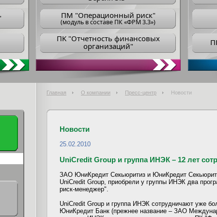
ПM "Операционный риск"
"
(модуль в составе ПК «ФРМ 3.3»)
ПK "Отчетность финансовых
П
организаций"
Главная
О компании
Пресс-центр
Новости
Новости
25.02.2010
UniCredit Group и группа ИНЭК – 12 лет сот
ЗАО ЮниКредит Секьюритиз и ЮниКредит Секьюрити
UniCredit Group, приобрели у группы ИНЭК два про
риск-менеджер".
UniCredit Group и группа ИНЭК сотрудничают уже бол
ЮниКредит Банк (прежнее название – ЗАО Междуна