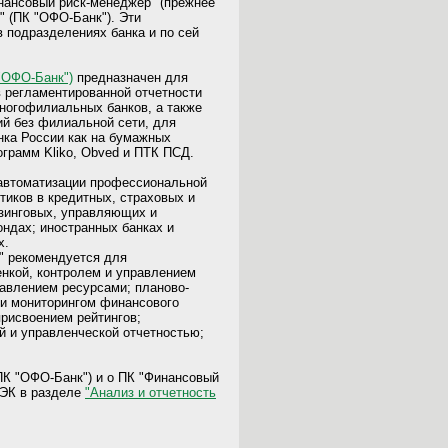
нансовый риск-менеджер" (прежнее
" (ПК "ОФО-Банк"). Эти
 подразделениях банка и по сей
"ОФО-Банк")
предназначен для
 регламентированной отчетности
многофилиальных банков, а также
ий без филиальной сети, для
нка России как на бумажных
ограмм Kliko, Obved и ПТК ПСД.
автоматизации профессиональной
иков в кредитных, страховых и
зинговых, управляющих и
ндах; иностранных банках и
х.
" рекомендуется для
нкой, контролем и управлением
равлением ресурсами; планово-
 и мониторингом финансового
присвоением рейтингов;
й и управленческой отчетностью;
К "ОФО-Банк") и о ПК "Финансовый
НЭК в разделе
"Анализ и отчетность