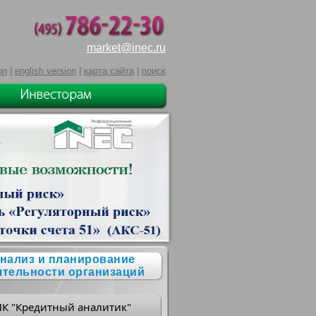
market@inec.ru
on
|
english version
|
карта сайта
|
поиск
нализ и планирование
ятельности организаций
ПК "Кредитный аналитик"