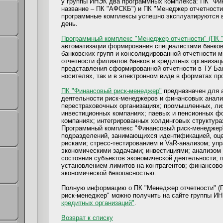
у группы ИНЭК два программных комплекса: ПК "Фи
название – ПК "АФСКБ") и ПК "Менеджер отчетности
программные комплексы успешно эксплуатируются в
день.
Программный комплекс "Менеджер отчетности" (ПК 
автоматизации формирования специалистами банков
банковских групп и консолидированной отчетности 
отчетности филиалов банков и кредитных организац
представления сформированной отчетности в ТУ Ба
носителях, так и в электронном виде в форматах пр
ПК "Финансовый риск-менеджер"
предназначен для 
деятельности риск-менеджеров и финансовых аналит
перестраховочных организациях; промышленных, ли
инвестиционных компаниях; паевых и пенсионных фо
компаниях; интегрированных холдинговых структура
Программный комплекс "Финансовый риск-менеджер
подразделений, занимающихся идентификацией, оце
рисками; стресс-тестированием и VaR-анализом; уп
экономическими задачами; инвестициями; анализом
состояния субъектов экономической деятельности; 
установлением лимитов на контрагентов; финансово
экономической безопасностью.
Полную информацию о ПК "Менеджер отчетности" (П
риск-менеджер" можно получить на сайте группы И
кредитных организаций"
.
Возврат к списку