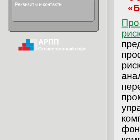
Реквизиты и контакты
«Б
Про
рис
пре
про
рис
ана
пер
про
упр
ком
фон
ком