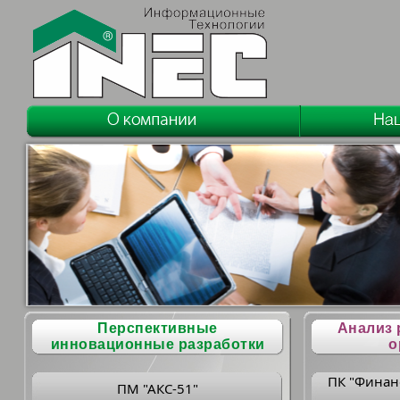
Перспективные
Анализ 
инновационные разработки
о
ПК "Финан
ПМ "АКС-51"