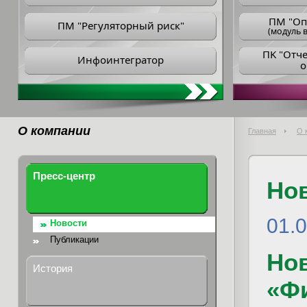
ПM "Оп
ПМ "Регуляторный риск"
(модуль в
ПK "Отч
Инфоинтегратор
о
О компании
Главная
О 
Пресс-центр
Но
01.
Новости
Публикации
Но
История
«Ф