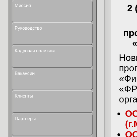
Миссия
2 
Руководство
пр
Кадровая политика
Нов
про
Вакансии
«Фи
«ФР
Клиенты
орг
ОО
Партнеры
(г
ОО