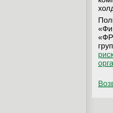
хол
Пол
«Фи
«ФР
гру
рис
орг
Возв