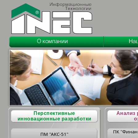
Перспективные
Анализ 
инновационные разработки
о
ПК "Финан
ПМ "АКС-51"