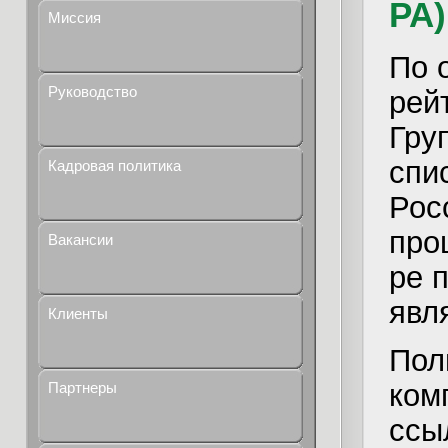
РА)
Миссия
По 
Руководство
рей
Гру
спи
Кадровая политика
Рос
про
Вакансии
ре 
явл
Клиенты
Пол
ком
Партнеры
ссы