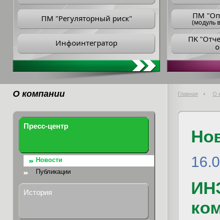
ПM "Оп
ПМ "Регуляторный риск"
(модуль в
ПK "Отч
Инфоинтегратор
о
О компании
Главная
О 
Пресс-центр
Но
16.
Новости
Публикации
ИНЭ
История
ком