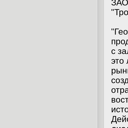
ЗАО
"Тро
"Ге
про
с з
это
рын
соз
отр
вос
ист
Дей