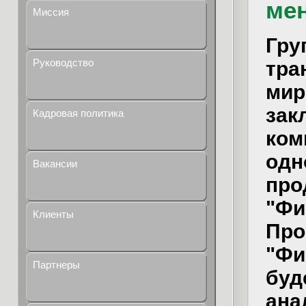
ме
Миссия
Гру
Руководство
тра
мир
зак
Кадровая политика
ком
одн
Вакансии
про
"Фи
Клиенты
Про
"Фи
Партнеры
буд
ана