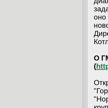
диал
зад
оно
нов
Дир
Кот
О Г
(
htt
Отк
"Го
"Но
кру