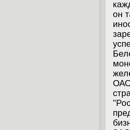
каж
он 
ино
зар
усп
Бел
мон
жел
ОАО
стр
"Ро
пре
биз