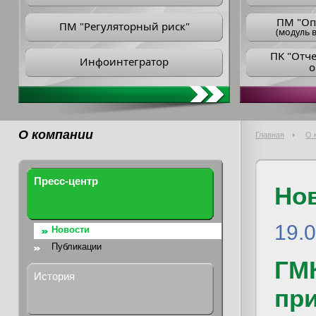
ПM "Оп
ПМ "Регуляторный риск"
(модуль в
ПK "Отч
Инфоинтегратор
о
О компании
Главная
О 
Пресс-центр
Но
19.
Новости
Публикации
ГМ
История
пр