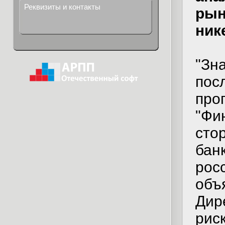
Реквизиты и контакты
рын
ник
"Зн
пос
про
"Фи
сто
бан
рос
объ
Дир
рис