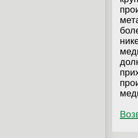
про
мет
бол
ник
мед
дол
при
про
мед
Возв