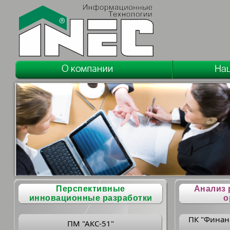
Перспективные
Анализ 
инновационные разработки
о
ПК "Финан
ПМ "АКС-51"