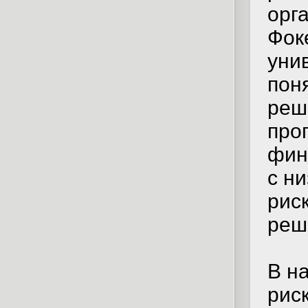
орг
Фок
уни
пон
реш
про
фин
с н
рис
реш
В н
рис