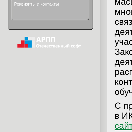
мас
Реквизиты и контакты
мно
свя
деят
уча
Зак
дея
рас
конт
обу
С п
в И
сай