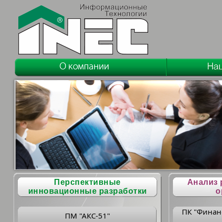
Перспективные
Анализ 
инновационные разработки
о
ПК "Финан
ПМ "АКС-51"