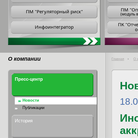
ПM "Оп
ПМ "Регуляторный риск"
(модуль в
ПK "Отч
Инфоинтегратор
о
О компании
Главная
О 
Пресс-центр
Но
18.
Новости
Публикации
Инс
История
ак