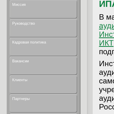
ИП
Миссия
В м
Руководство
ауд
Инс
ИКТ
Кадровая политика
под
Вакансии
Инс
ауд
сам
Клиенты
учр
ауд
Партнеры
Рос