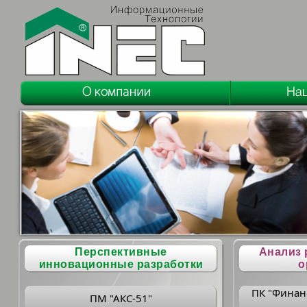
Перспективные
Анализ 
инновационные разработки
о
ПК "Финан
ПМ "АКС-51"