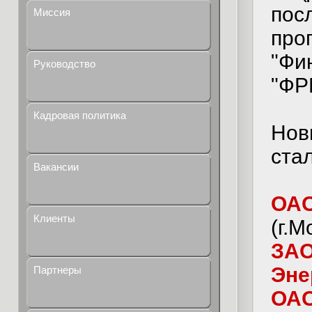
пос
Миссия
про
"Фи
Руководство
"ФР
Кадровая политика
Нов
ста
Вакансии
ОАО
Клиенты
(г.М
ЗАО
Эне
Партнеры
ОАО