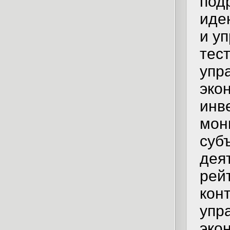
под
иде
и у
тес
упр
эко
инв
мон
суб
дея
рей
кон
упр
эко