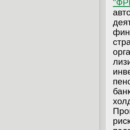
"ФР
авт
дея
фин
стр
орг
лиз
инв
пен
бан
хол
Про
рис