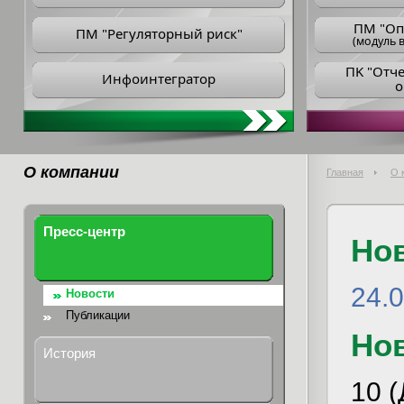
ПM "Оп
ПМ "Регуляторный риск"
(модуль в
ПK "Отч
Инфоинтегратор
о
О компании
Главная
О 
Пресс-центр
Но
24.
Новости
Публикации
Но
История
10 