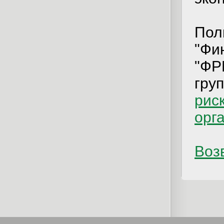
Пол
"Фи
"ФР
гру
рис
орг
Возв