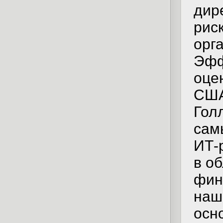
дир
рис
орга
Эфф
оце
США
Гол
сам
ИТ-
в о
фин
наш
осн