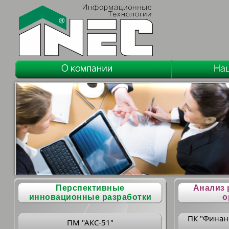
Перспективные
Анализ 
инновационные разработки
о
ПК "Финан
ПМ "АКС-51"