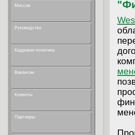
"Ф
Миссия
Wes
Руководство
обл
пер
дог
Кадровая политика
ком
мен
Вакансии
поз
про
Клиенты
фин
мен
Партнеры
Про