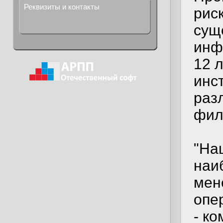
Реквизиты и контакты
рис
сущ
инф
12 л
инс
раз
фил
"На
наи
мен
опе
- к