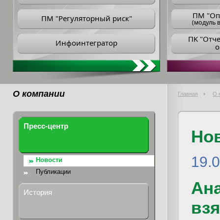
ПM "Оп
ПМ "Регуляторный риск"
(модуль в
ПK "Отч
Инфоинтегратор
о
О компании
Главная
О 
Пресс-центр
Но
19.
Новости
Публикации
Ана
История
взя