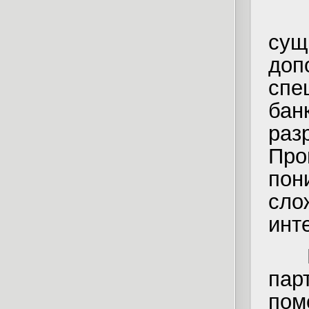
Ко
сущ
до
спе
бан
ра
Пр
пон
сл
инт
Мы 
пар
пом