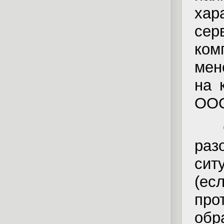
хар
сер
ком
мен
на 
ООО
ра
сит
(ес
пр
обр