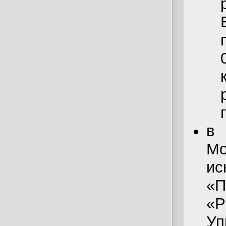
в 
Мо
ис
«
«Р
У