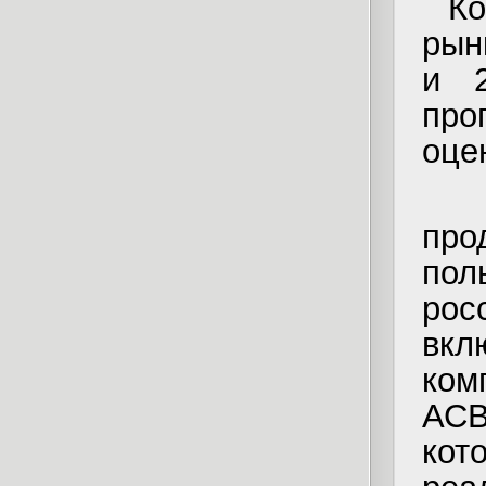
Ко
рын
и 2
пр
оце
На
про
по
рос
вкл
ком
АС
ко