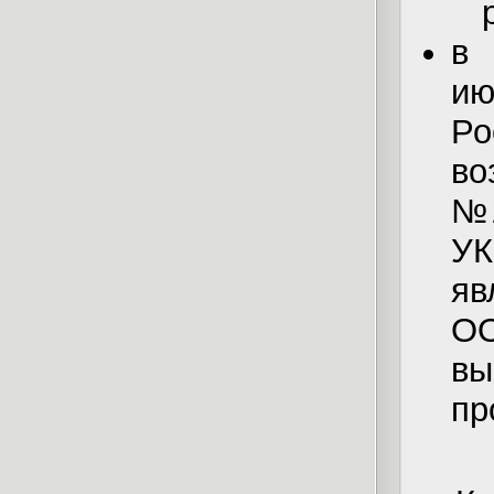
в 
ию
Р
в
№1
У
яв
О
в
пр