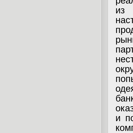
реа
из 
нас
про
рын
па
не
окр
поп
оде
ба
ока
и п
ком