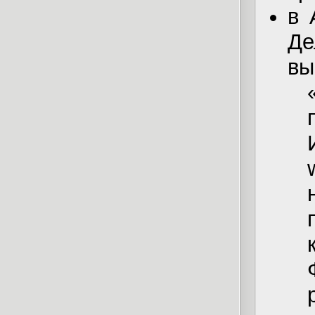
в 
Де
вы