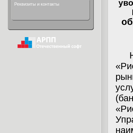
ув
Реквизиты и контакты
об
«Ри
рын
усл
(ба
«Ри
Упр
наи