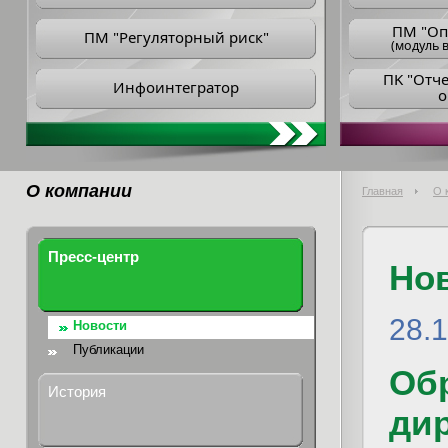
ПM "Оп
ПМ "Регуляторный риск"
(модуль в
ПK "Отч
Инфоинтегратор
о
О компании
Главная
О 
Пресс-центр
Но
28.1
Новости
Публикации
Об
История
ди