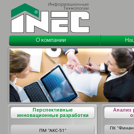
Перспективные
Анализ 
инновационные разработки
о
ПК "Финан
ПМ "АКС-51"