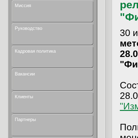
рел
Миссия
"Ф
Руководство
30 
мет
Кадровая политика
28.
"Фи
Вакансии
Сос
28.
Клиенты
"Из
Партнеры
Пол
мен