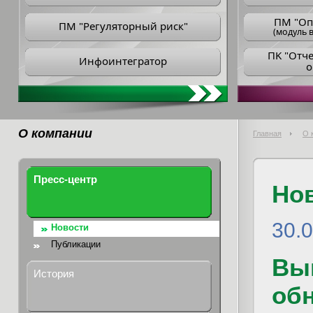
ПM "Оп
ПМ "Регуляторный риск"
(модуль в
ПK "Отч
Инфоинтегратор
о
О компании
Главная
О 
Пресс-центр
Но
30.
Новости
Публикации
Вы
История
обн