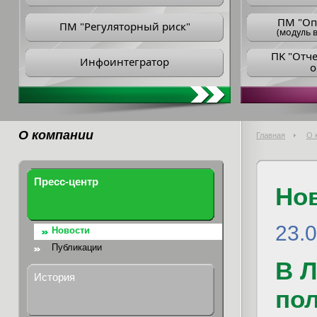
ПM "Оп
ПМ "Регуляторный риск"
(модуль в
ПK "Отч
Инфоинтегратор
о
О компании
Главная
О 
Пресс-центр
Но
23.
Новости
Публикации
В 
История
пол