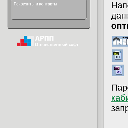
Нап
Реквизиты и контакты
дан
опт
Пар
каб
зап