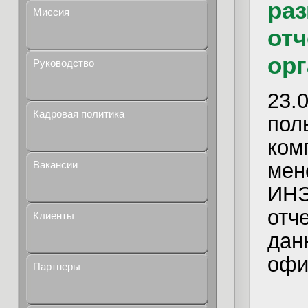
ра
Миссия
отч
орг
Руководство
23.
Кадровая политика
по
ко
мен
Вакансии
ИНЭ
отч
Клиенты
да
офи
Партнеры