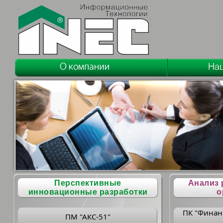
Перспективные
Анализ 
инновационные разработки
о
ПК "Финан
ПМ "АКС-51"