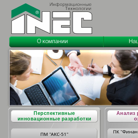
Перспективные
Анализ 
инновационные разработки
о
ПК "Финан
ПМ "АКС-51"