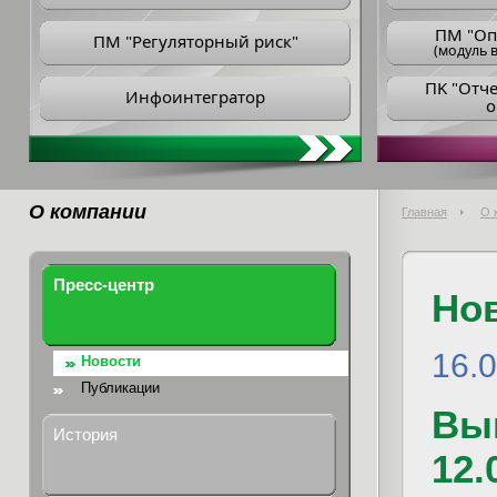
ПM "Оп
ПМ "Регуляторный риск"
(модуль в
ПK "Отч
Инфоинтегратор
о
О компании
Главная
О 
Пресс-центр
Но
16.
Новости
Публикации
Вып
История
12.