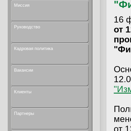
"Ф
Миссия
16 
Руководство
от 1
про
"Фи
Кадровая политика
Осн
Вакансии
12.
"Из
Клиенты
Пол
Партнеры
мен
от 1