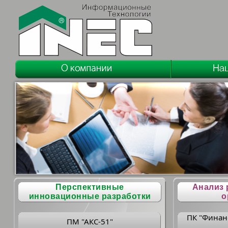
Перспективные
Анализ 
инновационные разработки
о
ПК "Финан
ПМ "АКС-51"