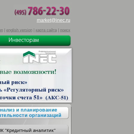
market@inec.ru
on
|
english version
|
карта сайта
|
поиск
нализ и планирование
ятельности организаций
ПК "Кредитный аналитик"