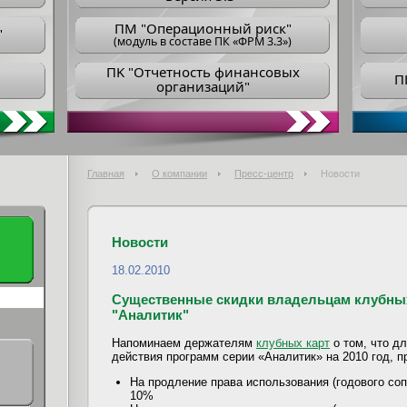
ПM "Операционный риск"
"
(модуль в составе ПК «ФРМ 3.3»)
ПK "Отчетность финансовых
П
организаций"
Главная
О компании
Пресс-центр
Новости
Новости
18.02.2010
Существенные скидки владельцам клубных
"Аналитик"
Напоминаем держателям
клубных карт
о том, что дл
действия программ серии «Аналитик» на 2010 год, 
На продление права использования (годового соп
10%