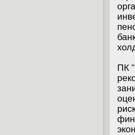
орг
инв
пен
бан
хол
ПК 
рек
зан
оце
рис
фин
эко