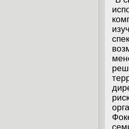
исп
ком
изу
спе
воз
мен
реш
терр
дир
рис
орг
Фок
сем