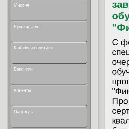
за
Миссия
об
"Ф
Руководство
С ф
Кадровая политика
спе
оче
Вакансии
обу
про
"Фи
Клиенты
Про
сер
Партнеры
ква