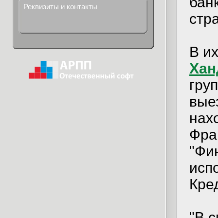
бан
Реквизиты и контакты
стр
В и
Хан
гру
вые
нах
Фра
"Фи
испо
Кре
"В 