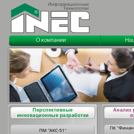
Перспективные
Анализ 
инновационные разработки
о
ПК "Финан
ПМ "АКС-51"