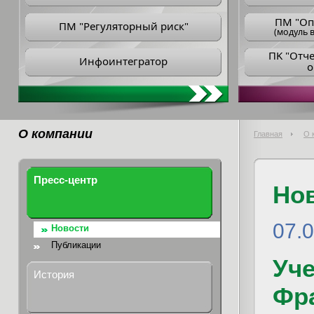
ПM "Оп
ПМ "Регуляторный риск"
(модуль в
ПK "Отч
Инфоинтегратор
о
О компании
Главная
О 
Пресс-центр
Но
07.
Новости
Публикации
Уч
История
Фр