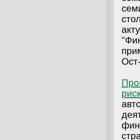
сем
сто
акт
"Фи
при
Ост
Про
рис
авт
дея
фин
стр