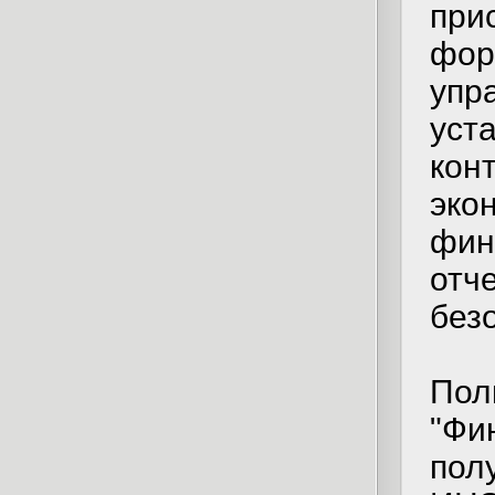
при
фор
упр
уст
кон
эко
фин
отч
без
Пол
"Фи
пол