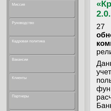
«Кр
Миссия
2.0
Руководство
27 
об
Кадровая политика
ком
рели
Вакансии
Дан
уч
Клиенты
пол
фун
рас
Партнеры
Бан