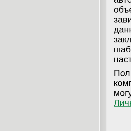
объ
зав
дан
зак
шаб
нас
По
ком
мог
Лич