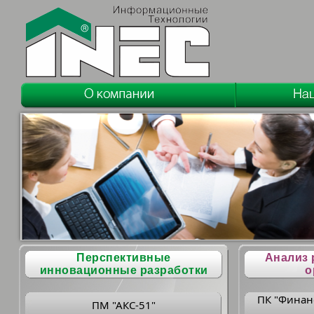
Перспективные
Анализ 
инновационные разработки
о
ПК "Финан
ПМ "АКС-51"