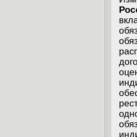
Рос
вкл
обя
обя
рас
дог
оц
ин
обе
рес
од
об
ин