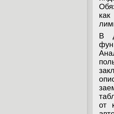
Обя
как
лими
В д
фун
Ан
пол
зак
оп
зае
таб
от 
авт