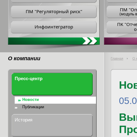
ПM "Оп
ПМ "Регуляторный риск"
(модуль в
ПK "Отч
Инфоинтегратор
о
О компании
Главная
О 
Пресс-центр
Но
05.
Новости
Публикации
Вы
История
Пр