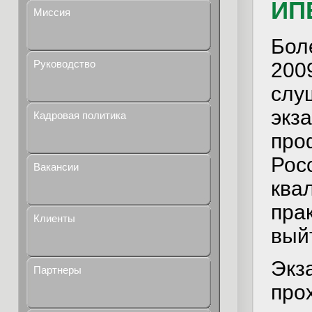
ИП
Миссия
Бол
Руководство
200
слу
экз
Кадровая политика
про
Рос
Вакансии
ква
пра
Клиенты
вый
Экз
Партнеры
про