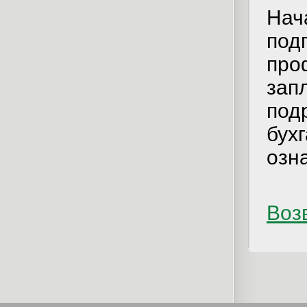
Нач
под
про
зап
под
бух
озн
Возв