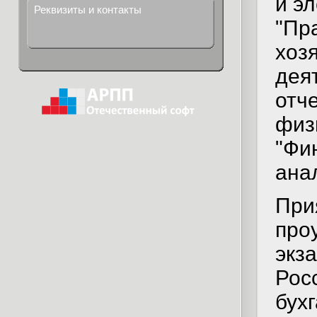
и э
Реквизиты и контакты
"Пр
хоз
дея
отч
физ
"Фи
анал
При
про
экз
Рос
бухг