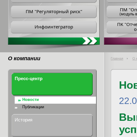
ПM "Оп
ПМ "Регуляторный риск"
(модуль в
ПK "Отч
Инфоинтегратор
о
О компании
Главная
О 
Пресс-центр
Но
22.
Новости
Публикации
Вы
История
усп