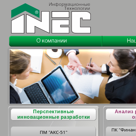
Перспективные
Анализ 
инновационные разработки
о
ПК "Финан
ПМ "АКС-51"