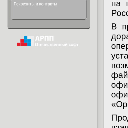
на 
Реквизиты и контакты
Рос
В п
дор
оп
уст
воз
фай
офи
офи
«Ope
Пр
вза