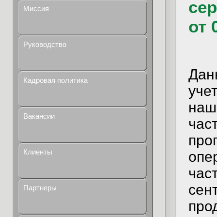
сер
Миссия
от 
Руководство
Дан
Кадровая политика
уче
наш
Вакансии
ча
пр
Клиенты
опе
час
сен
Партнеры
про