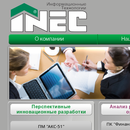
Перспективные
Анализ 
инновационные разработки
о
ПК "Финан
ПМ "АКС-51"