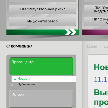
ПM "Оп
ПМ "Регуляторный риск"
(модуль в
ПK "Отч
Инфоинтегратор
о
О компании
Главная
О 
Пресс-центр
Но
11.
Новости
Публикации
Вы
История
пр