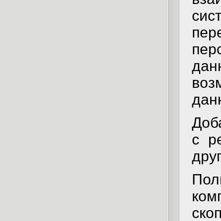
сис
пер
пер
да
воз
дан
Доб
с р
друг
По
ком
ско