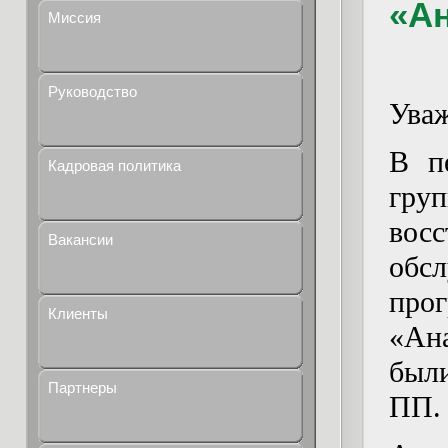
«Ан
Миссия
Руководство
Уваж
В п
Кадровая политика
гру
вос
Вакансии
об
пр
Клиенты
«Ан
был
Партнеры
ПП.