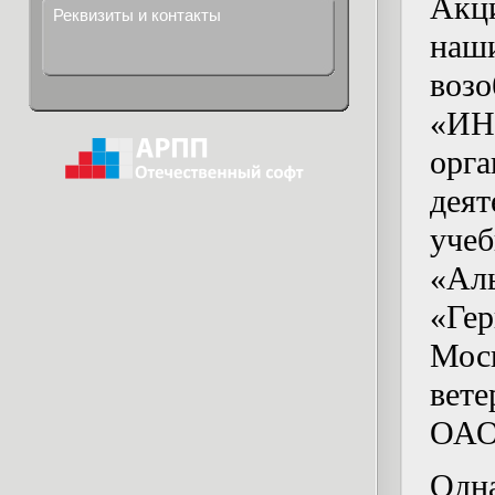
Акц
Реквизиты и контакты
наш
воз
«ИН
ор
деят
уче
«Ал
«Ге
Мос
вете
ОАО
Одн