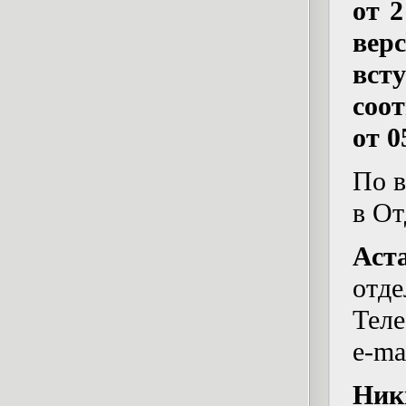
от 
вер
вст
соо
от 0
По в
в От
Аст
отде
Теле
e-ma
Ник