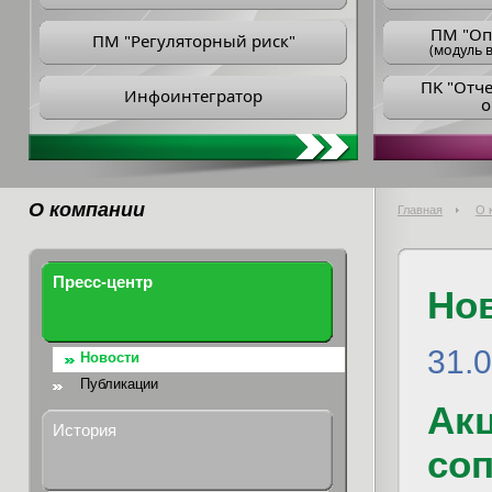
ПM "Оп
ПМ "Регуляторный риск"
(модуль в
ПK "Отч
Инфоинтегратор
о
О компании
Главная
О 
Пресс-центр
Но
31.
Новости
Публикации
Ак
История
со