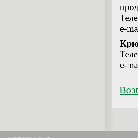
про
Теле
e-ma
Крю
Теле
e-ma
Возв