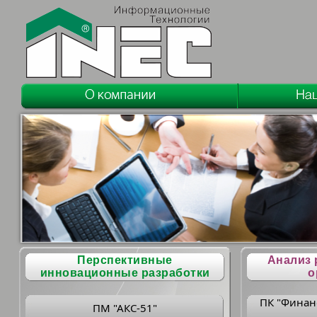
Перспективные
Анализ 
инновационные разработки
о
ПК "Финан
ПМ "АКС-51"