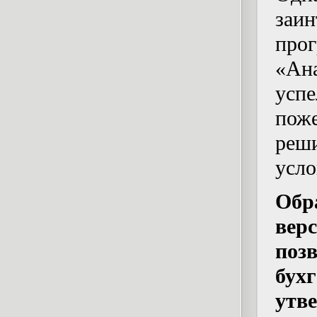
заи
пр
«Ан
усп
пож
реш
усло
Обр
ве
поз
бу
утв