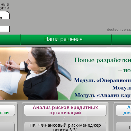
deutsch versi
Анализ рисков кредитных
А
отки
организаций
де
ПК "Финансовый риск-менеджер
версия 3.3"