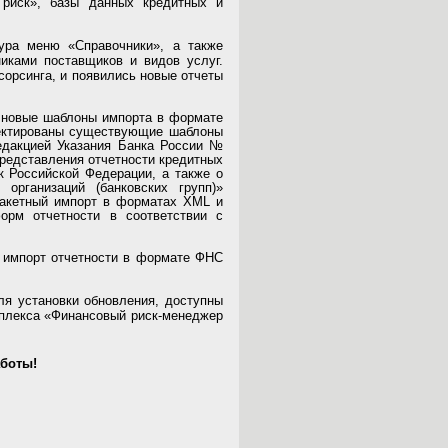
 риск», базы данных кредитных и
ура меню «Справочники», а также
иками поставщиков и видов услуг.
орсинга, и появились новые отчеты
ы новые шаблоны импорта в формате
ректированы существующие шаблоны
едакцией Указания Банка России №
представления отчетности кредитных
к Российской Федерации, а также о
организаций (банковских групп)»
пакетный импорт в форматах XML и
орм отчетности в соответствии с
н импорт отчетности в формате ФНС
ля установки обновления, доступны
плекса «Финансовый риск-менеджер
боты!