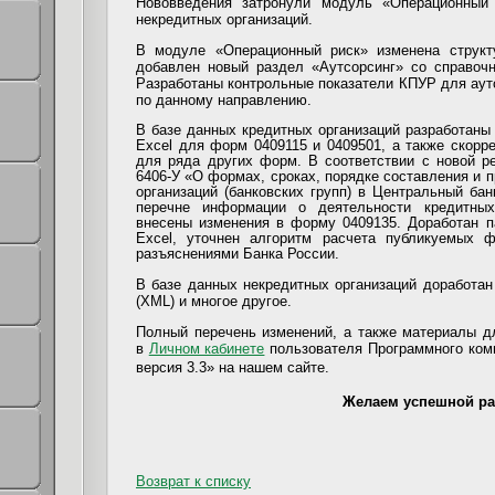
Нововведения затронули модуль «Операционный
некредитных организаций.
В модуле «Операционный риск» изменена структ
добавлен новый раздел «Аутсорсинг» со справочн
Разработаны контрольные показатели КПУР для аутс
по данному направлению.
В базе данных кредитных организаций разработан
Excel для форм 0409115 и 0409501, а также скор
для ряда других форм. В соответствии с новой р
6406-У «О формах, сроках, порядке составления и 
организаций (банковских групп) в Центральный бан
перечне информации о деятельности кредитных 
внесены изменения в форму 0409135. Доработан 
Excel, уточнен алгоритм расчета публикуемых ф
разъяснениями Банка России.
В базе данных некредитных организаций доработа
(XML) и многое другое.
Полный перечень изменений, а также материалы д
в
Личном кабинете
пользователя
Программного ком
версия 3.3» на нашем сайте.
Желаем успешной ра
Возврат к списку