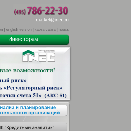
market@inec.ru
on
|
english version
|
карта сайта
|
поиск
нализ и планирование
ятельности организаций
ПК "Кредитный аналитик"