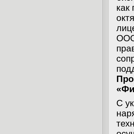
как
октя
лиц
ООО
пра
соп
под
Про
«Фи
С у
нар
тех
осу