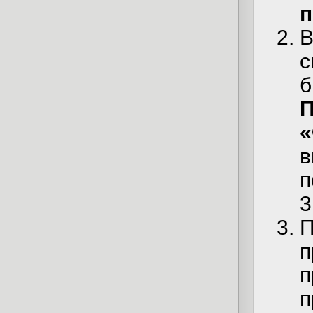
п
В
с
б
П
«
в
п
3
П
п
п
п