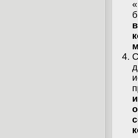
«
б
в
к
м
С
д
и
п
и
о
с
к