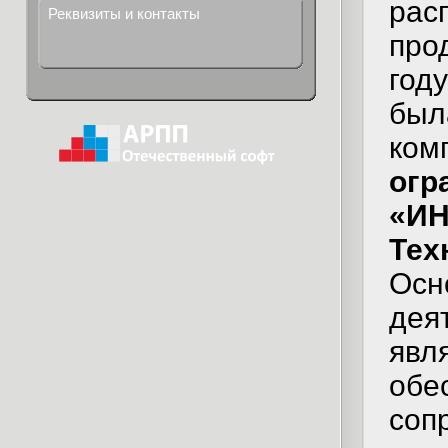
рас
Реквизиты и контакты
про
год
был
ком
огр
«ИН
Тех
Осн
дея
явл
обе
соп