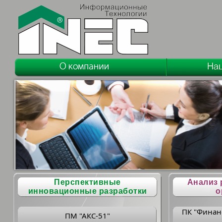
Перспективные
Анализ 
инновационные разработки
о
ПК "Финан
ПМ "АКС-51"