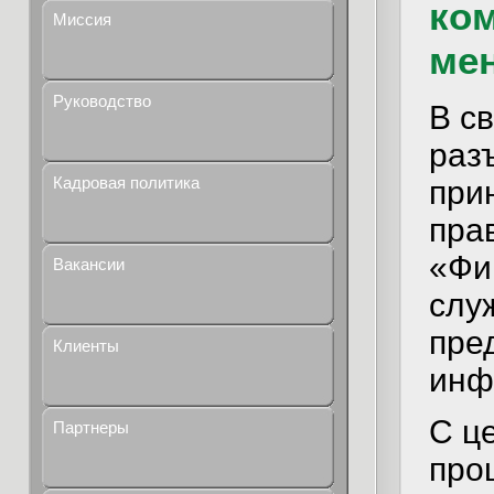
ко
Миссия
ме
Руководство
В с
раз
Кадровая политика
при
пра
«Фи
Вакансии
слу
пре
Клиенты
инф
С ц
Партнеры
про