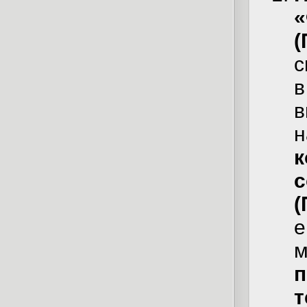
«
(
с
в
в
н
к
с
(
е
м
п
т