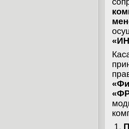
соп
ком
мен
осу
«ИН
Кас
при
пра
«Фи
«ФР
мод
ком
П