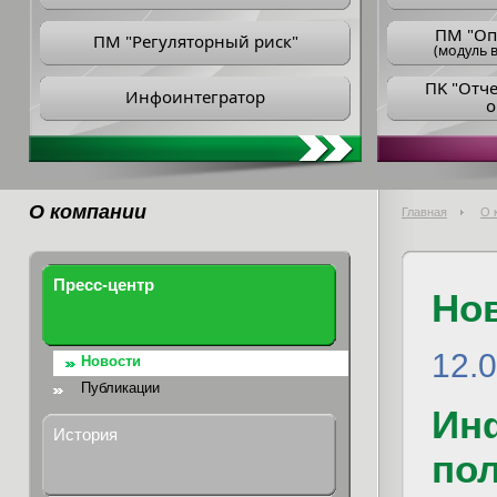
ПM "Оп
ПМ "Регуляторный риск"
(модуль в
ПK "Отч
Инфоинтегратор
о
О компании
Главная
О 
Пресс-центр
Но
12.0
Новости
Публикации
Ин
История
по