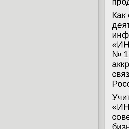
про
Как
дея
инф
«ИН
№ 1
акк
свя
Рос
Учи
«ИН
сов
биз