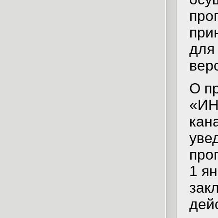
про
при
для
вер
О п
«ИН
кан
уве
про
1 ян
зак
дей