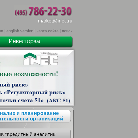
market@inec.ru
on
|
english version
|
карта сайта
|
поиск
нализ и планирование
ятельности организаций
ПК "Кредитный аналитик"