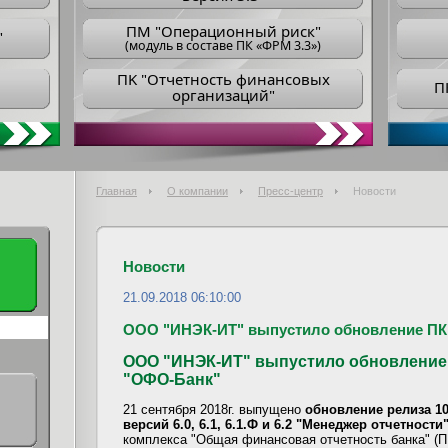
ПM "Операционный риск"
"
(модуль в составе ПК «ФРМ 3.3»)
ПK "Отчетность финансовых
П
организаций"
Главная
О компании
Пресс-центр
Новости
Новости
21.09.2018 06:10:00
ООО "ИНЭК-ИТ" выпустило обновление ПК
ООО "ИНЭК-ИТ" выпустило обновление 
"ОФО-Банк"
21 сентября 2018г. выпущено
обновление релиза 1
версий 6.0, 6.1, 6.1.Ф и 6.2 "Менеджер отчетности"
комплекса "Общая финансовая отчетность банка" (П