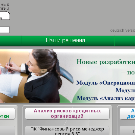
deutsch versi
Анализ рисков кредитных
А
отки
организаций
де
ПК "Финансовый риск-менеджер
версия 3.3"