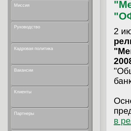
"Ме
Миссия
"О
Руководство
2 и
рели
Кадровая политика
"Ме
2008
"Об
Вакансии
бан
Клиенты
Осн
пре
Партнеры
в р