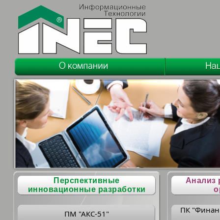
Перспективные
Анализ 
инновационные разработки
о
ПК "Финан
ПМ "АКС-51"