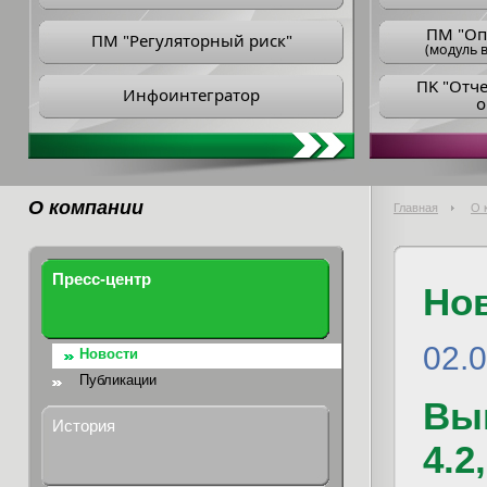
ПM "Оп
ПМ "Регуляторный риск"
(модуль в
ПK "Отч
Инфоинтегратор
о
О компании
Главная
О 
Пресс-центр
Но
02.
Новости
Публикации
Вы
История
4.2