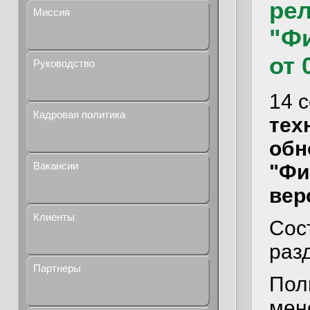
рел
Миссия
"Ф
от 
Руководство
14 
Кадровая политика
тех
обн
Вакансии
"Фи
вер
Клиенты
Сос
раз
Партнеры
Пол
мен