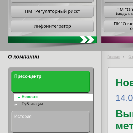
ПM "Оп
ПМ "Регуляторный риск"
(модуль в
ПK "Отч
Инфоинтегратор
о
О компании
Главная
О 
Пресс-центр
Но
14.0
Новости
Публикации
Вы
История
ме