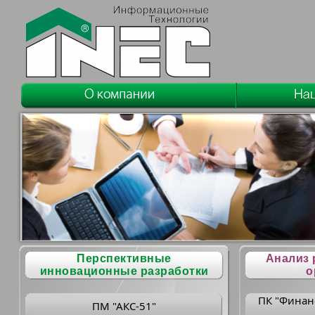
Перспективные
Анализ 
инновационные разработки
о
ПК "Финан
ПМ "АКС-51"