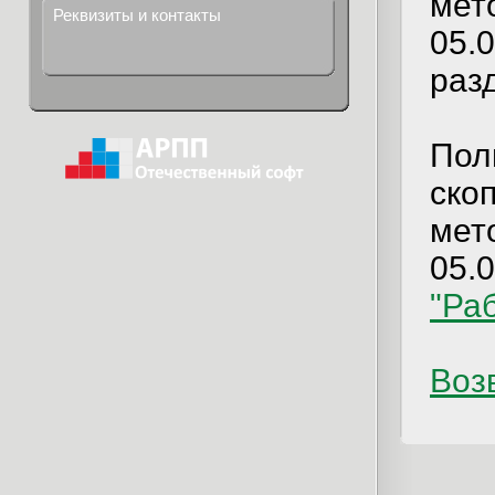
мет
Реквизиты и контакты
05.
раз
Пол
ско
мет
05.
"Ра
Возв