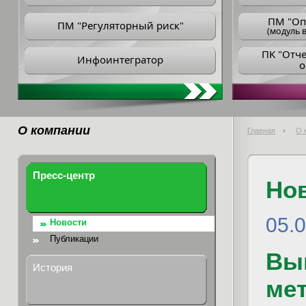
ПM "Оп
ПМ "Регуляторный риск"
(модуль в
ПK "Отч
Инфоинтегратор
о
О компании
Главная
О 
Пресс-центр
Но
05.
Новости
Публикации
Вы
История
мет