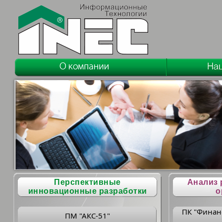
Перспективные
Анализ 
инновационные разработки
о
ПК "Финан
ПМ "АКС-51"