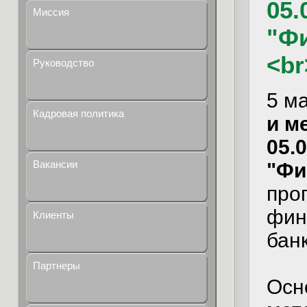
05.
Миссия
"Ф
<br
Руководство
5 м
Кадровая политика
и м
05.0
Вакансии
"Фи
про
фин
Клиенты
банк
Партнеры
Осн