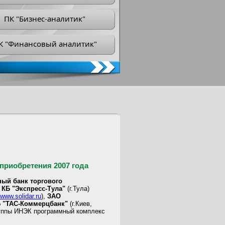
ПК "Бизнес-аналитик"
К "Финансовый аналитик"
приобретения 2007 года
ый банк торгового
КБ "Экспресс-Тула"
(г.Тула)
www.solidar.ru
),
ЗАО
 "ТАС-Коммерцбанк"
(г.Киев,
группы ИНЭК программный комплекс