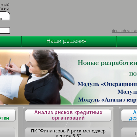
deutsch versi
Анализ рисков кредитных
А
отки
организаций
де
ПК "Финансовый риск-менеджер
версия 3.3"