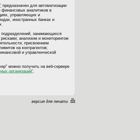
"
предназначен для автоматизации
 финансовых аналитиков в
циях, управляющих и
ндах, иностранных банках и
х.
я подразделений, занимающихся
 рисками; анализом и мониторингом
еятельности; присвоением
лимитов на контрагентов;
финансовой и управленческой
ер" можно получить на веб-сервере
тных организаций"
.
версия для печати