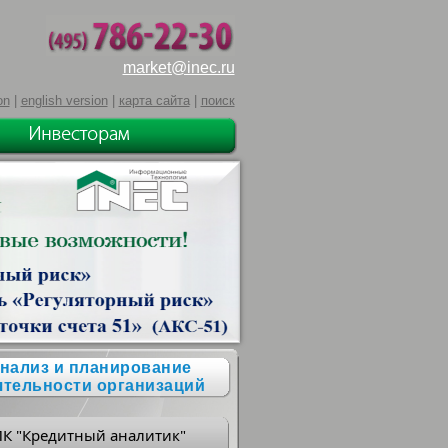
market@inec.ru
on
|
english version
|
карта сайта
|
поиск
нализ и планирование
ятельности организаций
ПК "Кредитный аналитик"