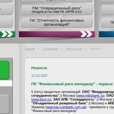
ПM "Операционный риск"
"
(модуль в составе ПК «ФРМ 3.3»)
ПK "Отчетность финансовых
П
организаций"
Главная
О компании
Пресс-центр
Новости
Новости
12.03.2007
ПК "Финансовый риск-менеджер" - первые 
5 (пять) кредитных организаций:
ОАО "Международн
сотрудничества"
(г.Москва) (
www.mbtsbank.ru
),
OАO 
(
www.bext.ru
),
ЗАО АПБ "Солидарность"
(г.Москва) (
"Объединенный резервный банк"
(г.Москва) и
АКБ
Украина) (
www.tas-combank.com.ua
) - приобрели у 
"Финансовый риск-менеджер".